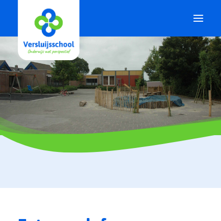
.
Onze school
Voor ouders
Voor leerlingen
Actueel