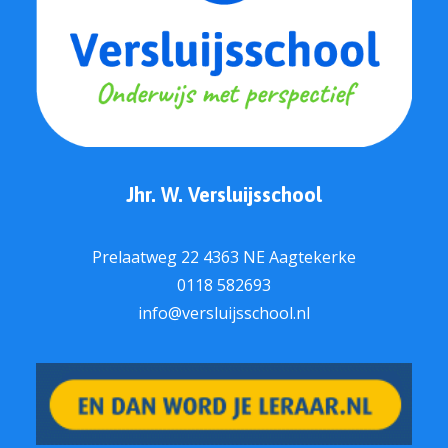
Jhr. W. Versluijsschool
Prelaatweg 22 4363 NE Aagtekerke
0118 582693
info@versluijsschool.nl