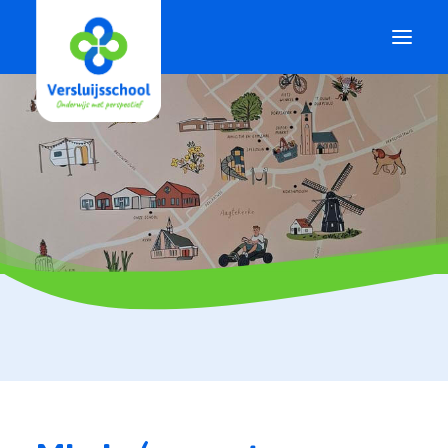
.
Onze school
Voor ouders
Voor leerlingen
Actueel