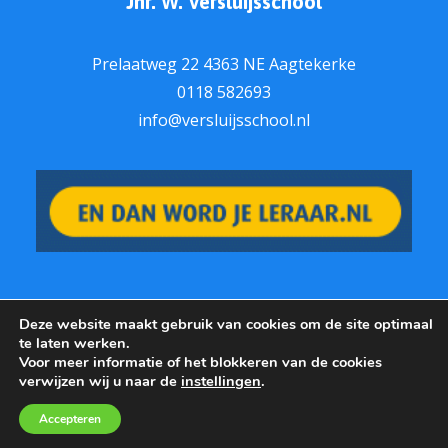
Jhr. W. Versluijsschool
Prelaatweg 22 4363 NE Aagtekerke
0118 582693
info@versluijsschool.nl
Deze website maakt gebruik van cookies om de site optimaal
te laten werken.
Voor meer informatie of het blokkeren van de cookies
© J.W. Versluijsschool |
Cookies
|
Privacy
|
verwijzen wij u naar de
instellingen
.
Realisatie:
Brain communicatie
Accepteren