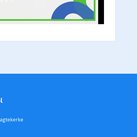
l
Aagtekerke