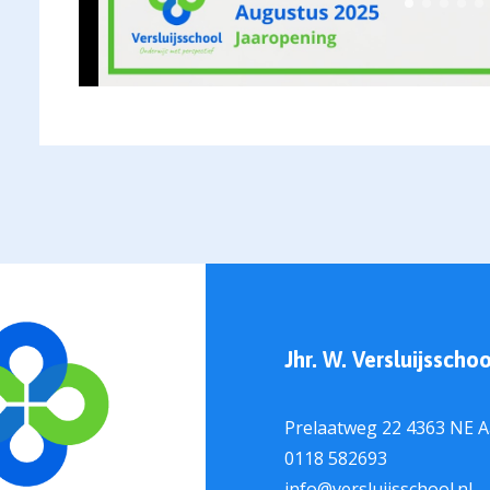
Jhr. W. Versluijsschoo
Prelaatweg 22 4363 NE 
0118 582693
info@versluijsschool.nl