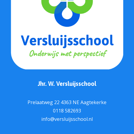
Jhr. W. Versluijsschool
Prelaatweg 22 4363 NE Aagtekerke
0118 582693
info@versluijsschool.nl