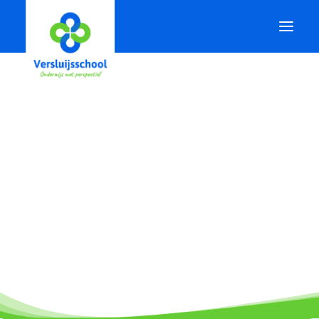
.
Onze school
Voor ouders
Voor leerlingen
Actueel