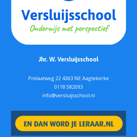
Jhr. W. Versluijsschool
Prelaatweg 22 4363 NE Aagtekerke
0118 582693
info@versluijsschool.nl