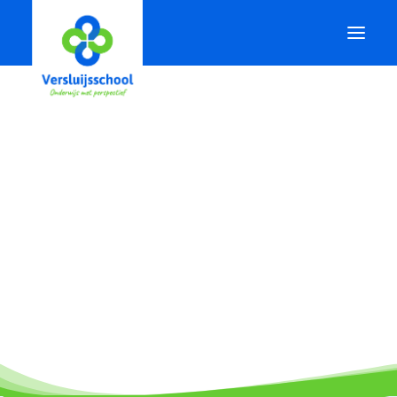
.
Onze school
Voor ouders
Voor leerlingen
Actueel